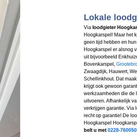
Lokale loodg
Via
loodgieter Hoogka
Hoogkarspel! Maar het k
geen tijd hebben en hun 
Hoogkarspel er alsnog vo
uit bijvoorbeeld Enkhui
Bovenkarspel,
Grootebr
Zwaagdijk, Hauwert, Wer
Schellinkhout. Dat maakt v
krijgt ook gewoon garanti
werkzaamheden die de loo
uitvoeren. Afhankelijk v
verkrijgen garantie. Via 
recht op garantie! De lo
Hoogkarspel Hoogkarsp
belt u met
0228-760050