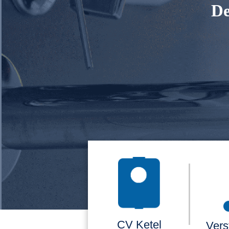
De
CV Ketel
Vers