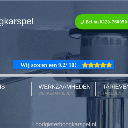
gkarspel
Bel nu 0228-760050
NS
WERKZAAMHEDEN
TARIEVE
WERKZAAMHEDEN
TARIEVEN
Loodgieterhoogkarspel.nl