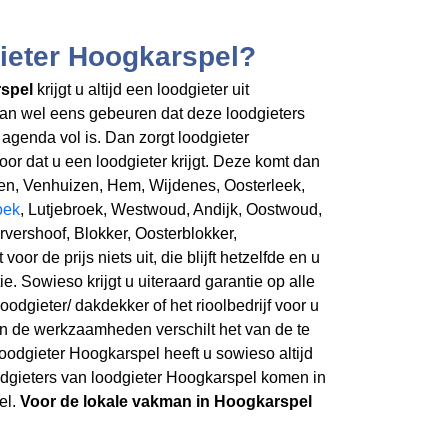
ieter Hoogkarspel?
rspel
krijgt u altijd een loodgieter uit
an wel eens gebeuren dat deze loodgieters
agenda vol is. Dan zorgt loodgieter
or dat u een loodgieter krijgt. Deze komt dan
zen, Venhuizen, Hem, Wijdenes, Oosterleek,
oek
, Lutjebroek, Westwoud, Andijk, Oostwoud,
vershoof, Blokker, Oosterblokker,
oor de prijs niets uit, die blijft hetzelfde en u
e. Sowieso krijgt u uiteraard garantie op alle
dgieter/ dakdekker of het rioolbedrijf voor u
an de werkzaamheden verschilt het van de te
loodgieter Hoogkarspel heeft u sowieso altijd
odgieters van loodgieter Hoogkarspel komen in
el.
Voor de lokale vakman in Hoogkarspel