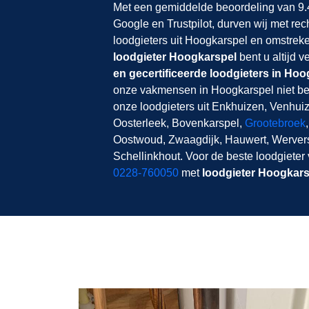
Met een gemiddelde beoordeling van 9.4
Google en Trustpilot, durven wij met rec
loodgieters uit Hoogkarspel en omstrek
loodgieter Hoogkarspel
bent u altijd 
en gecertificeerde loodgieters in Ho
onze vakmensen in Hoogkarspel niet bes
onze loodgieters uit Enkhuizen, Venhui
Oosterleek, Bovenkarspel,
Grootebroek
Oostwoud, Zwaagdijk, Hauwert, Werversh
Schellinkhout. Voor de beste loodgieter
0228-760050
met
loodgieter Hoogkars