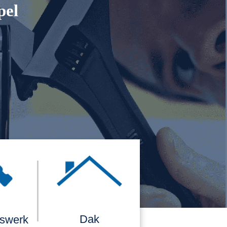
pel
Dak
rswerk